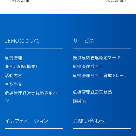
投稿ナビゲーション
前の記事
次の記事
JEMOについて
サービス
危機管理
優良危機管理認定マーク
JEMO（組織概要）
危機管理診断士
活動内容
危機管理診断士育成トレーナ
ー
普及啓発
危機管理経営実践塾
危機管理経営実践塾専用ペー
ジ
推奨品
インフォメーション
お問い合わせ