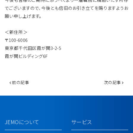
でございますので、今後とも倍旧のお引き立てを賜りますようお
願い申し上げます。
＜新住所＞
〒100-6006
東京都千代田区霞が関3-2-5
霞が関ビルディング6F
投稿ナビゲーション
前の記事
次の記事
JEMOについて
サービス